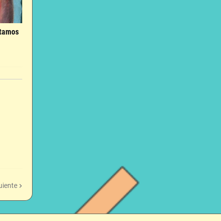
itamos
uiente