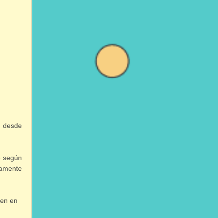
n desde
e según
hamente
ven en