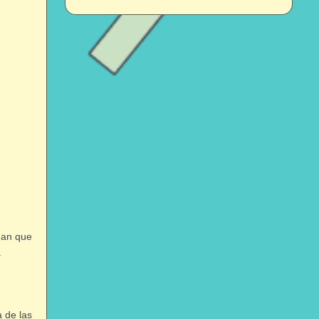
dan que
.
a de las