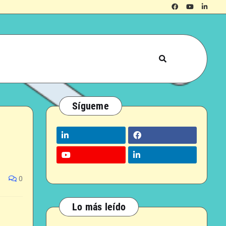
Sígueme
0
Lo más leído